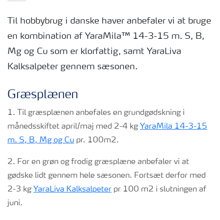
Til hobbybrug i danske haver anbefaler vi at bruge
en kombination af YaraMila™ 14-3-15 m. S, B,
Mg og Cu som er klorfattig, samt YaraLiva
Kalksalpeter gennem sæsonen.
Græsplænen
1. Til græsplænen anbefales en grundgødskning i
månedsskiftet april/maj med 2-4 kg
YaraMila 14-3-15
m. S, B, Mg og Cu
pr. 100m2.
2. For en grøn og frodig græsplæne anbefaler vi at
gødske lidt gennem hele sæsonen. Fortsæt derfor med
2-3 kg
YaraLiva Kalksalpeter
pr 100 m2 i slutningen af
juni.