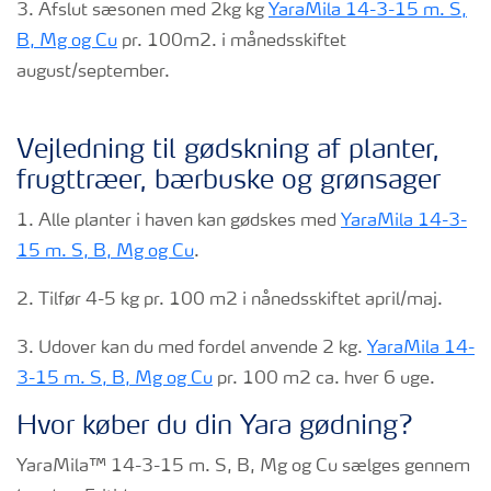
3. Afslut sæsonen med 2kg kg
YaraMila 14-3-15 m. S,
B, Mg og Cu
pr. 100m2. i månedsskiftet
august/september.
Vejledning til gødskning af planter,
frugttræer, bærbuske og grønsager
1. Alle planter i haven kan gødskes med
YaraMila 14-3-
15 m. S, B, Mg og Cu
.
2. Tilfør 4-5 kg pr. 100 m2 i nånedsskiftet april/maj.
3. Udover kan du med fordel anvende 2 kg.
YaraMila 14-
3-15 m. S, B, Mg og Cu
pr. 100 m2 ca. hver 6 uge.
Hvor køber du din Yara gødning?
YaraMila™ 14-3-15 m. S, B, Mg og Cu sælges gennem