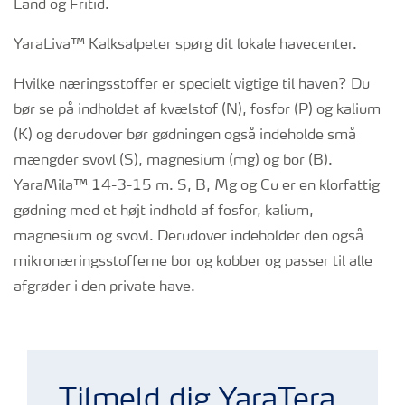
Land og Fritid.
YaraLiva™ Kalksalpeter spørg dit lokale havecenter.
Hvilke næringsstoffer er specielt vigtige til haven? Du
bør se på indholdet af kvælstof (N), fosfor (P) og kalium
(K) og derudover bør gødningen også indeholde små
mængder svovl (S), magnesium (mg) og bor (B).
YaraMila™ 14-3-15 m. S, B, Mg og Cu er en klorfattig
gødning med et højt indhold af fosfor, kalium,
magnesium og svovl. Derudover indeholder den også
mikronæringsstofferne bor og kobber og passer til alle
afgrøder i den private have.
Niels med agurker
Tilmeld dig YaraTera