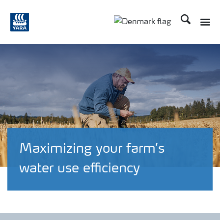
Søg
Toggle
Toggle country langu
Maximizing your farm’s
water use efficiency