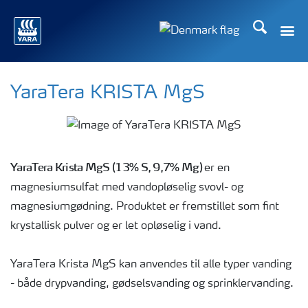
Søg
Toggle
Toggle country langu
YaraTera KRISTA MgS
YaraTera Krista MgS (13% S, 9,7% Mg)
er en
magnesiumsulfat med vandopløselig svovl- og
magnesiumgødning. Produktet er fremstillet som fint
krystallisk pulver og er let opløselig i vand.
YaraTera Krista MgS kan anvendes til alle typer vanding
- både drypvanding, gødselsvanding og sprinklervanding.