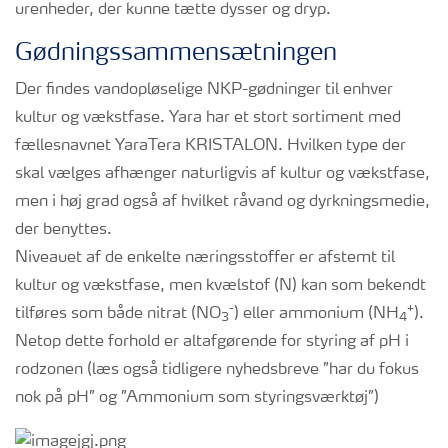
urenheder, der kunne tætte dysser og dryp.
Gødningssammensætningen
Der findes vandopløselige NKP-gødninger til enhver
kultur og vækstfase. Yara har et stort sortiment med
fællesnavnet YaraTera KRISTALON. Hvilken type der
skal vælges afhænger naturligvis af kultur og vækstfase,
men i høj grad også af hvilket råvand og dyrkningsmedie,
der benyttes.
Niveauet af de enkelte næringsstoffer er afstemt til
kultur og vækstfase, men kvælstof (N) kan som bekendt
-
+
tilføres som både nitrat (NO
) eller ammonium (NH
).
3
4
Netop dette forhold er altafgørende for styring af pH i
rodzonen (læs også tidligere nyhedsbreve ”har du fokus
nok på pH” og ”Ammonium som styringsværktøj”)