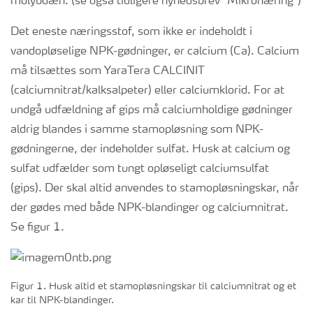
molybdæn. (se også tidligere nyhedsbrev ”Mikronæring”)
Det eneste næringsstof, som ikke er indeholdt i
vandopløselige NPK-gødninger, er calcium (Ca). Calcium
må tilsættes som YaraTera CALCINIT
(calciumnitrat/kalksalpeter) eller calciumklorid. For at
undgå udfældning af gips må calciumholdige gødninger
aldrig blandes i samme stamopløsning som NPK-
gødningerne, der indeholder sulfat. Husk at calcium og
sulfat udfælder som tungt opløseligt calciumsulfat
(gips). Der skal altid anvendes to stamopløsningskar, når
der gødes med både NPK-blandinger og calciumnitrat.
Se figur 1.
Figur 1. Husk altid et stamopløsningskar til calciumnitrat og et
kar til NPK-blandinger.