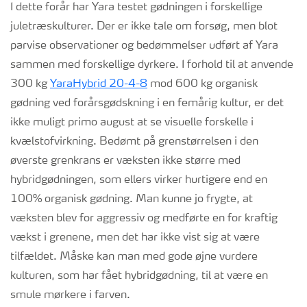
I dette forår har
Yara
testet gødningen i forskellige
juletræskulturer
. Der er ikke tale om forsøg, men blot
parvise observationer og bedømmelser
udført af Yara
sammen
med forskellige dyrkere
. I forhold til at anvende
300 kg
YaraHybrid 20-4-8
mod 600 kg organisk
gødning ved forårsgødskning i en
fem
årig kultur, er det
ikke muligt
primo august
at se visuelle forskelle i
kvælstofvirkning. Bedømt på grenstørrelsen i den
øverste grenkrans er væksten ikke større med
hybridgødningen, som ellers virker hurtigere end en
100% organisk gødning. Man kunne jo frygte, at
væksten blev for aggressiv og medførte
en
for
kraftig
vækst i grenene
, men det har ikke vist sig at være
tilfældet
.
Måske kan man
med gode øjne vurdere
kulturen
,
som har fået hybridgødning, til at være en
smule mørkere i farven.