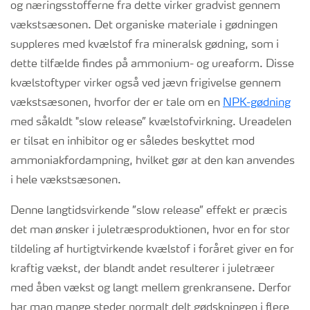
og næringsstofferne fra dette virker gradvist gennem
vækstsæsonen. Det organiske materiale i gødningen
suppleres med kvælstof fra mineralsk gødning, som i
dette tilfælde findes på ammonium- og ureaform. Disse
kvælstoftyper virker også ved jævn frigivelse gennem
vækstsæsonen, hvorfor der er tale om en
NPK-gødning
med såkaldt "slow release” kvælstofvirkning. Ureadelen
er tilsat en inhibitor og er således beskyttet mod
ammoniakfordampning, hvilket gør at den kan anvendes
i hele vækstsæsonen.
Denne langtidsvirkende ”slow release” effekt er præcis
det man ønsker i juletræsproduktionen, hvor en for stor
tildeling af hurtigtvirkende kvælstof i foråret giver en for
kraftig vækst, der blandt andet resulterer i juletræer
med åben vækst og langt mellem grenkransene. Derfor
har man mange steder normalt delt gødskningen i flere