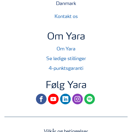
Danmark
Kontakt os
Om Yara
Om Yara
Se ledige stillinger
4-punktsgaranti
Følg Yara
facebook
youtube
linkedin
instagram
spotify
Vilkår og betingelser