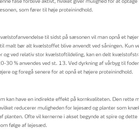
enne fase forblive aktivt, hvilket giver mulighed for at opta
sonen, som fører til høje proteinindhold.
vælstofanvendelse til sidst på sæsonen vil man opnå et højer
til malt bør alt kvælstoffet blive anvendt ved såningen. Kun 
 og ved relativ stor kvælstoftildeling, kan en delt kvælstofstr
20-30 % anvendes ved st. 13. Ved dyrkning af vårbyg til fode
jere og foregå senere for at opnå et højere proteinindhold.
m kan have en indirekte effekt på kornkvaliteten. Den rette
hvilket reducerer muligheden for lejesæd og planter som knæ
af planten. Ofte vil kernerne i akset begynde at spire og dette
 som følge af lejesæd.