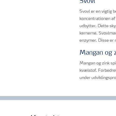
Svovl
Svovl er en vigtig 
koncentrationen af 
udbytter. Dette sky
kernerne. Svovlmang
enzymer. Disse er 
Mangan og z
Mangan og zink spil
kvælstof. Forbedre
under udviklingspr