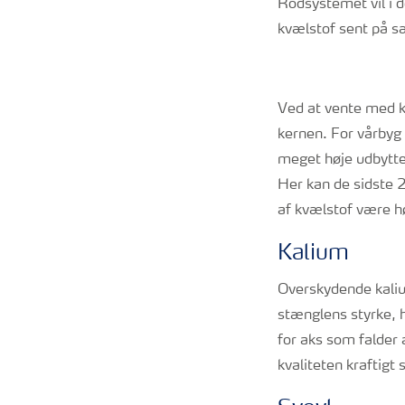
Rodsystemet vil i d
kvælstof sent på sæ
Ved at vente med k
kernen. For vårbyg 
meget høje udbytter
Her kan de sidste 
af kvælstof være hø
Kalium
Overskydende kaliu
stænglens styrke, 
for aks som falder 
kvaliteten kraftigt