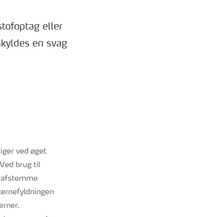
stofoptag eller
skyldes en svag
tiger ved øget
Ved brug til
at afstemme
 kernefyldningen
erner.