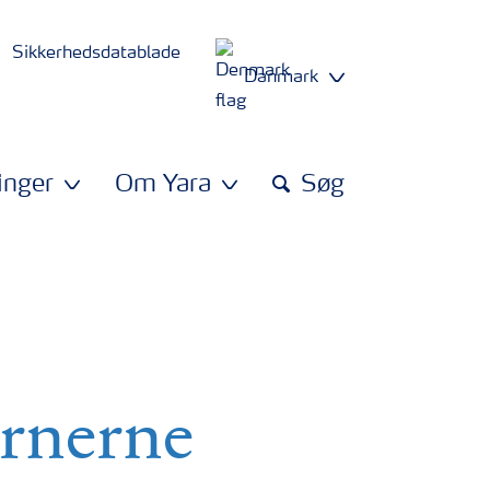
Sikkerhedsdatablade
Danmark
inger
Om Yara
Søg
ernerne