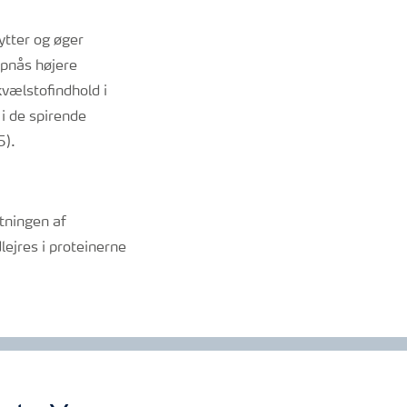
ytter og øger
opnås højere
kvælstofindhold i
 i de spirende
5).
tningen af
ejres i proteinerne