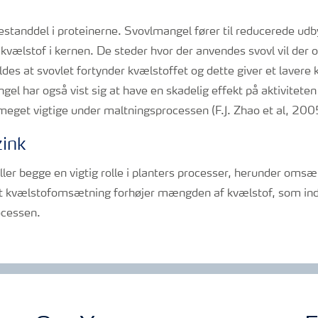
bestanddel i proteinerne. Svovlmangel fører til reducerede udb
kvælstof i kernen. De steder hvor der anvendes svovl vil der 
ldes at svovlet fortynder kvælstoffet og dette giver et lavere 
el har også vist sig at have en skadelig effekt på aktiviteten
meget vigtige under maltningsprocessen (F.J. Zhao et al, 200
ink
ler begge en vigtig rolle i planters processer, herunder omsæ
t kvælstofomsætning forhøjer mængden af kvælstof, som indl
ocessen.