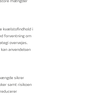
ge store mængder
e kvælstofindhold i
ved forventning om
ategi overvejes.
r kan anvendelsen
 mængde sikrer
kker samt risikoen
 reducerer