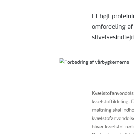
Et højt protein
omfordeling af
stivelsesindlejr
Kvælstofanvendelse 
kvælstoftildeling. 
maltning skal indho
kvælstofanvendelsen
bliver kvælstof red