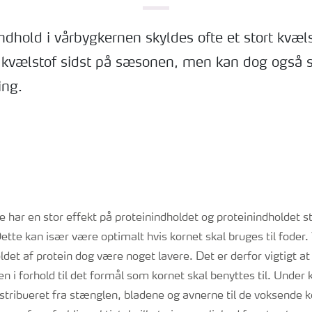
indhold i vårbygkernen skyldes ofte et stort kvæl
 kvælstof sidst på sæsonen, men kan dog også 
ing.
har en stor effekt på proteinindholdet og proteinindholdet s
Dette kan især være optimalt hvis kornet skal bruges til foder. 
ldet af protein dog være noget lavere. Det er derfor vigtigt 
 i forhold til det formål som kornet skal benyttes til. Under
istribueret fra stænglen, bladene og avnerne til de voksende k