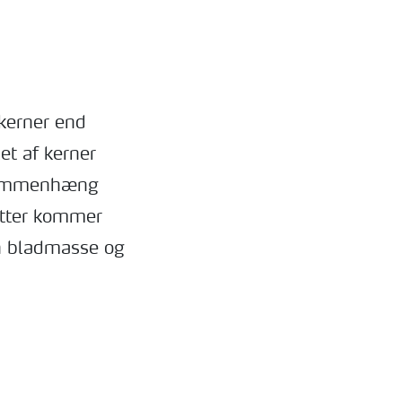
 kerner end
t af kerner
 sammenhæng
ytter kommer
øn bladmasse og