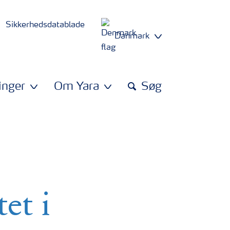
Sikkerhedsdatablade
Danmark
inger
Om Yara
Søg
et i