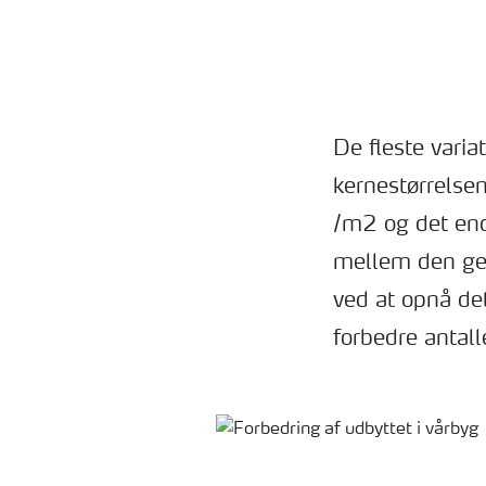
De fleste varia
kernestørrelse
/m2 og det en
mellem den ge
ved at opnå de
forbedre antall