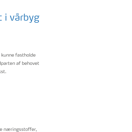
 i vårbyg
t kunne fastholde
dparten af behovet
st.
e næringsstoffer,