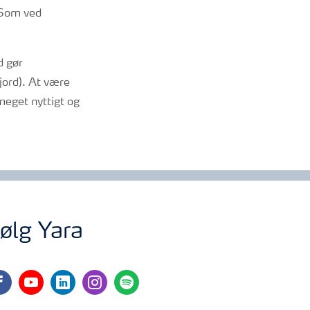
. Som ved
d gør
 jord). At være
eget nyttigt og
ølg Yara
cebook
youtube
linkedin
instagram
spotify