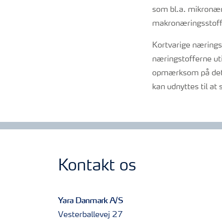
som bl.a. mikronæri
makronæringsstoffe
Kortvarige nærings
næringstofferne uti
opmærksom på det o
kan udnyttes til at
Kontakt os
Yara Danmark A/S
Vesterballevej 27