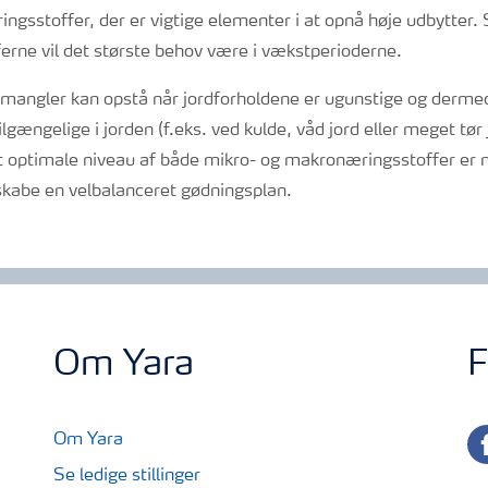
ngsstoffer, der er vigtige elementer i at opnå høje udbytter
rne vil det største behov være i vækstperioderne.
mangler kan opstå når jordforholdene er ugunstige og derme
lgængelige i jorden (f.eks. ved kulde, våd jord eller meget tør
ptimale niveau af både mikro- og makronæringsstoffer er m
 skabe en velbalanceret gødningsplan.
Om Yara
F
fa
Om Yara
Se ledige stillinger