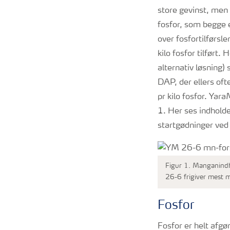
store gevinst, men
fosfor, som begge e
over fosfortilførs
kilo fosfor tilfør
alternativ løsning
DAP, der ellers of
pr kilo fosfor. Yar
1. Her ses indholde
startgødninger ved
Figur 1. Manganindho
26-6 frigiver mest 
Fosfor
Fosfor er helt afgø