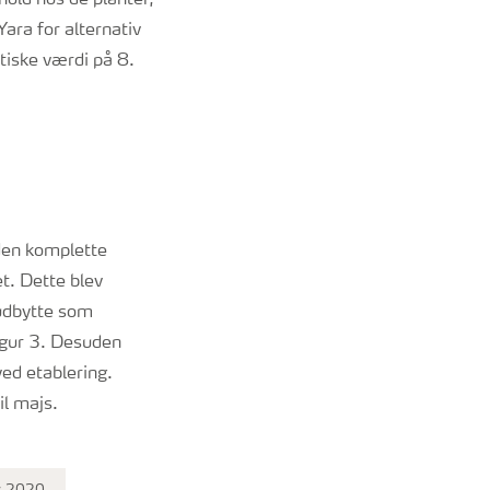
ara for alternativ
itiske værdi på 8.
den komplette
t. Dette blev
udbytte som
figur 3. Desuden
ed etablering.
il majs.