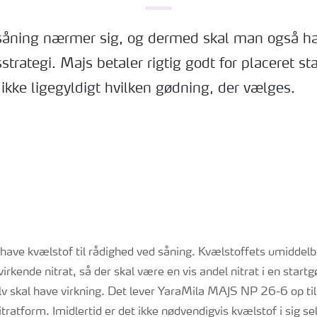
såning nærmer sig, og dermed skal man også hav
trategi. Majs betaler rigtig godt for placeret st
ikke ligegyldigt hvilken gødning, der vælges.
 have kvælstof til rådighed ved såning. Kvælstoffets umiddelb
irkende nitrat, så der skal være en vis andel nitrat i en startg
selv skal have virkning. Det lever YaraMila MAJS NP 26-6 op t
tratform. Imidlertid er det ikke nødvendigvis kvælstof i sig sel