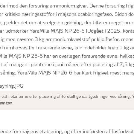
 derimod den forsuring ammonium giver. Denne forsuring fri
r kritiske næringsstoffer i majsens etableringsfase. Siden d
len, gælder det om at vælge en gødning, der tilfører meget 
t. Her udmærker YaraMila MAJS NP 26-6 (Udgået i 2025, konta
) sig med næsten 3 kg ammoniumkvælstof pr kilo fosfor, mens
te fremhæves for forsurende evne, kun indeholder knap 1 k
aMila MAJS NP 26-6 har en overlegen forsurende evne, hvilket i
t af mangan i planterne i juni måned efter placering af 7,5 kg 
 såning. YaraMila MAJS NP 26-6 har klart frigivet mest man
ld i planterne efter placering af forskellige startgødninger ved såning
mangan.
rende for majsens etablering, og efter indførslen af fosforkvot