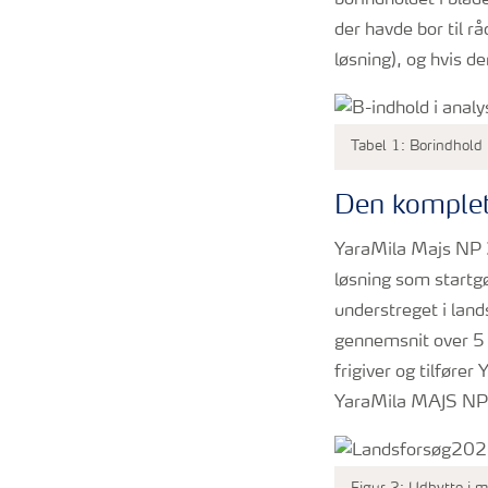
der havde bor til 
løsning), og hvis de
Tabel 1: Borindhold 
Den komplet
YaraMila Majs NP 2
løsning som startgø
understreget i lan
gennemsnit over 5 l
frigiver og tilføre
YaraMila MAJS NP 2