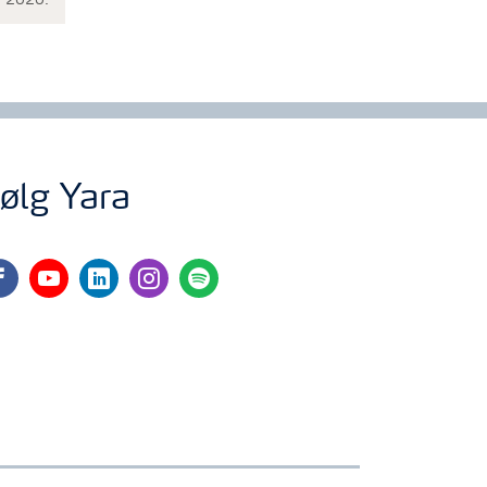
øg 2020.
ølg Yara
cebook
youtube
linkedin
instagram
spotify