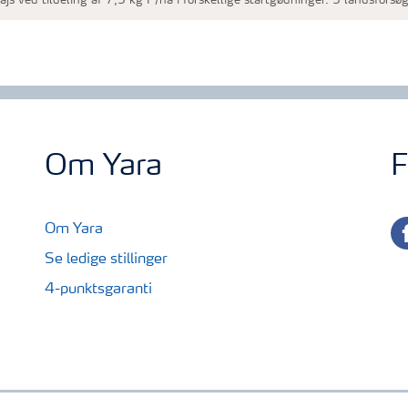
ajs ved tildeling af 7,5 kg P/ha i forskellige startgødninger. 5 landsfors
Om Yara
F
fa
Om Yara
Se ledige stillinger
4-punktsgaranti