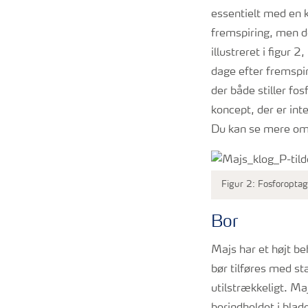
essentielt med en k
fremspiring, men de
illustreret i figur 
dage efter fremspi
der både stiller fo
koncept, der er int
Du kan se mere o
Figur 2: Fosforoptag
Bor
Majs har et højt beh
bør tilføres med st
utilstrækkeligt. Maj
borindholdet i blad