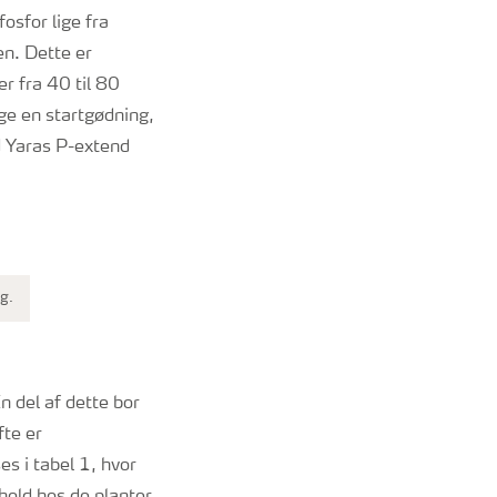
osfor lige fra
en. Dette er
er fra 40 til 80
ge en startgødning,
ed Yaras P-extend
g.
n del af dette bor
fte er
es i tabel 1, hvor
hold hos de planter,