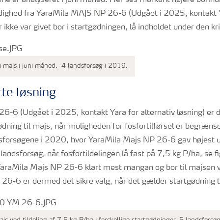
rådighed fra YaraMila MAJS NP 26-6 (Udgået i 2025, kontakt Y
r ikke var givet bor i startgødningen, lå indholdet under den kr
i majs i juni måned. 4 landsforsøg i 2019.
te løsning
6-6 (Udgået i 2025, kontakt Yara for alternativ løsning) er 
dning til majs, når muligheden for fosfortilførsel er begrænse
dsforsøgene i 2020, hvor YaraMila Majs NP 26-6 gav højest 
andsforsøg, når fosfortildelingen lå fast på 7,5 kg P/ha, se 
r YaraMila Majs NP 26-6 klart mest mangan og bor til majsen v
6-6 er dermed det sikre valg, når det gælder startgødning t