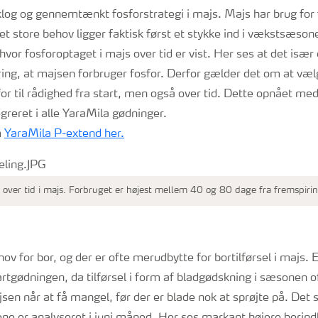
log og gennemtænkt fosforstrategi i majs. Majs har brug for f
t store behov ligger faktisk først et stykke ind i vækstsæson
2, hvor fosforoptaget i majs over tid er vist. Her ses at det især 
ring, at majsen forbruger fosfor. Derfor gælder det om at væl
sfor til rådighed fra start, men også over tid. Dette opnået m
egreret i alle YaraMila gødninger.
m
YaraMila P-extend her.
 over tid i majs. Forbruget er højest mellem 40 og 80 dage fra fremspirin
ov for bor, og der er ofte merudbytte for bortilførsel i majs. E
artgødningen, da tilførsel i form af bladgødskning i sæsonen o
sen når at få mangel, før der er blade nok at sprøjte på. Det s
ene er analyseret i juni måned. Her ses markant højere borind