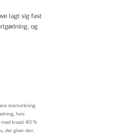
e lagt sig fast
artgødning, og
are startvirkning
ødning, hvis
il med knapt 40 %
v, der giver den