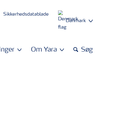
Sikkerhedsdatablade
Danmark
inger
Om Yara
Søg