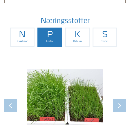
Næringsstoffer
N
P
K
S
Kvælstof
Fosfor
Kalium
Svovl
Previous
Next