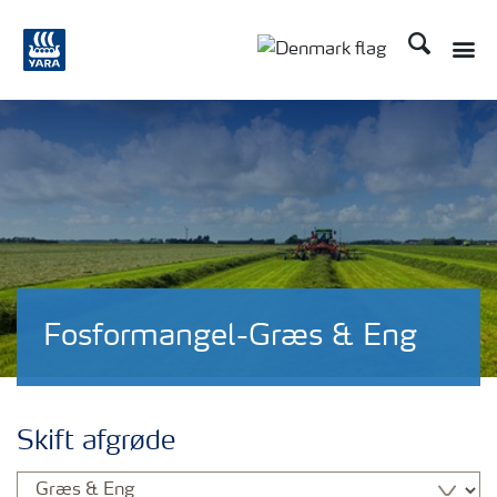
Søg
Toggle
Toggle country langu
Fosformangel-Græs & Eng
Skift afgrøde