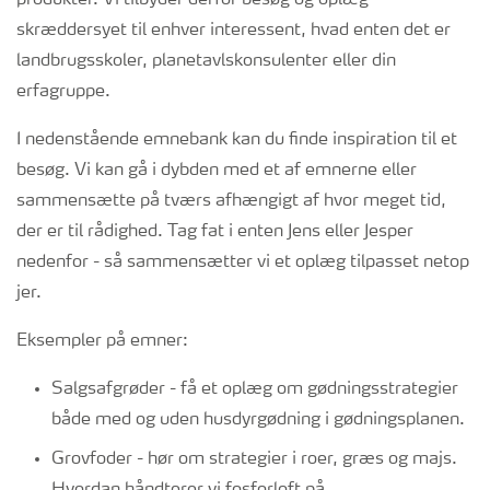
produkter. Vi tilbyder derfor besøg og oplæg
skræddersyet til enhver interessent, hvad enten det er
landbrugsskoler, planetavlskonsulenter eller din
erfagruppe.
I nedenstående emnebank kan du finde inspiration til et
besøg. Vi kan gå i dybden med et af emnerne eller
sammensætte på tværs afhængigt af hvor meget tid,
der er til rådighed. Tag fat i enten Jens eller Jesper
nedenfor - så sammensætter vi et oplæg tilpasset netop
jer.
Eksempler på emner:
Salgsafgrøder - få et oplæg om gødningsstrategier
både med og uden husdyrgødning i gødningsplanen.
Grovfoder - hør om strategier i roer, græs og majs.