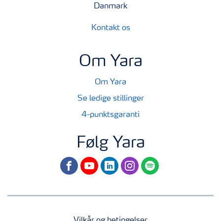
Danmark
Kontakt os
Om Yara
Om Yara
Se ledige stillinger
4-punktsgaranti
Følg Yara
facebook
youtube
linkedin
instagram
spotify
Vilkår og betingelser