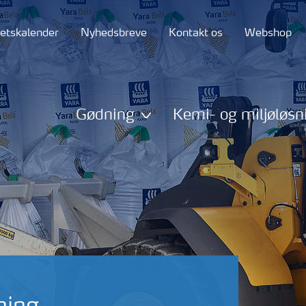
tetskalender
Nyhedsbreve
Kontakt os
Webshop
Gødning
Kemi- og miljøløsn