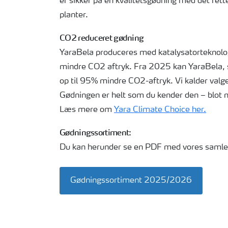
er sikker på en kvalitetsgødning med det rette
planter.
CO2 reduceret gødning
YaraBela produceres med katalysatorteknolo
mindre CO2 aftryk. Fra 2025 kan YaraBela, s
op til 95% mindre CO2-aftryk. Vi kalder valg
Gødningen er helt som du kender den – blot m
Læs mere om
Yara Climate Choice her.
Gødningssortiment:
Du kan herunder se en PDF med vores samle
Gødningssortiment 2025/2026