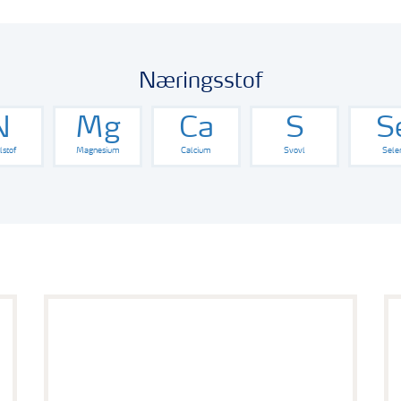
Næringsstof
N
Mg
Ca
S
S
stof
Magnesium
Calcium
Svovl
Sele