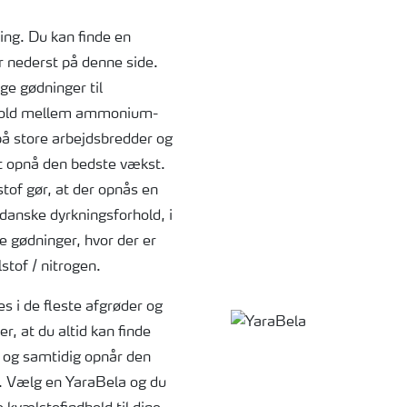
ng. Du kan finde en
r nederst på denne side.
ge gødninger til
orhold mellem ammonium-
på store arbejdsbredder og
at opnå den bedste vækst.
of gør, at der opnås en
 danske dyrkningsforhold, i
e gødninger, hvor der er
stof / nitrogen.
 i de fleste afgrøder og
r, at du altid kan finde
 og samtidig opnår den
e. Vælg en YaraBela og du