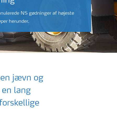
ning
ranulerede NS gødninger af højeste
typer herunder.
 en jævn og
 en lang
forskellige