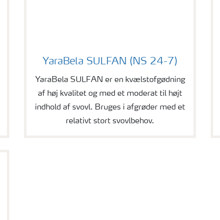
YaraBela SULFAN (NS 24-7)
sulfan
YaraBela SULFAN er en kvælstofgødning
af høj kvalitet og med et moderat til højt
indhold af svovl. Bruges i afgrøder med et
relativt stort svovlbehov.