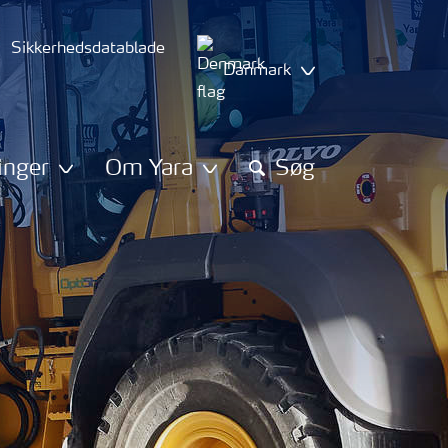
Sikkerhedsdatablade
Danmark
inger
Om Yara
Søg