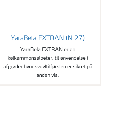
bela
YaraBela EXTRAN (N 27)
YaraBela EXTRAN er en
kalkammonsalpeter, til anvendelse i
afgrøder hvor svovltilførslen er sikret på
anden vis.