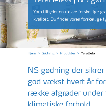
YaraBela® | NS gød
Yara tilbyder en række forskellige g
kvalitet. Du finder vores forskellige 
Hjem
Gødning
Produkter
YaraBela
NS gødning der sikrer
god vækst hvert år for
række afgrøder under 
klimatiske forhold.