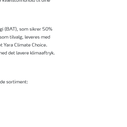
 kvælstofindhold til dine
gi (BAT), som sikrer 50%
om tilvalg, leveres med
et Yara Climate Choice.
ed det lavere klimaaftryk.
de sortiment: