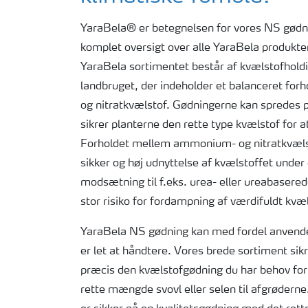
YaraBela® er betegnelsen for vores NS gødni
komplet oversigt over alle YaraBela produkte
YaraBela sortimentet består af kvælstofholdi
landbruget, der indeholder et balanceret f
og nitratkvælstof. Gødningerne kan spredes 
sikrer planterne den rette type kvælstof for 
Forholdet mellem ammonium- og nitratkvælst
sikker og høj udnyttelse af kvælstoffet under
modsætning til f.eks. urea- eller ureabasered
stor risiko for fordampning af værdifuldt kvæl
YaraBela NS gødning kan med fordel anvendes
er let at håndtere. Vores brede sortiment sikre
præcis den kvælstofgødning du har behov for
rette mængde svovl eller selen til afgrødern