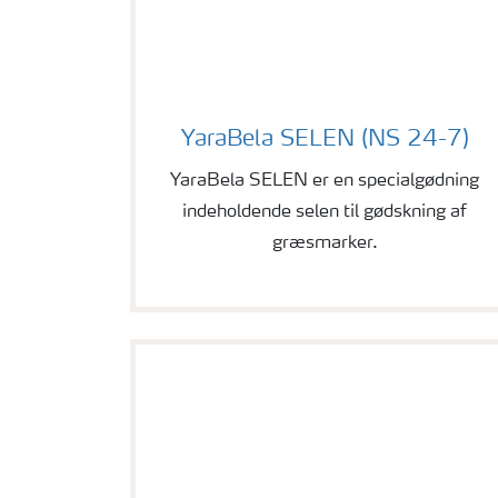
selen
YaraBela SELEN (NS 24-7)
YaraBela SELEN er en specialgødning
indeholdende selen til gødskning af
græsmarker.